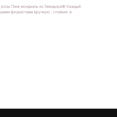
розы Пинк мондиаль из Эквадора🌸 Каждый
шими флористами вручную , стойкие ☺️