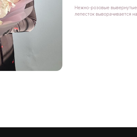
Нежно-розовые вывернутые 
лепесток выворачивается на