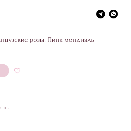
нцузские розы. Пинк мондиаль
у
5 шт.